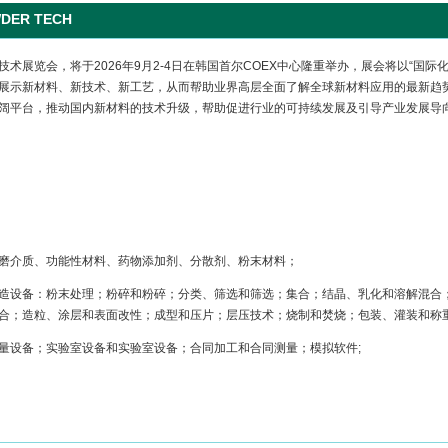
ER TECH
技术展览会，将于2026年9月2-4日在韩国首尔COEX中心隆重举办，展会将以“国
展示新材料、新技术、新工艺，从而帮助业界高层全面了解全球新材料应用的最新趋
阔平台，推动国内新材料的技术升级，帮助促进行业的可持续发展及引导产业发展导
磨介质、功能性材料、药物添加剂、分散剂、粉末材料；
造设备：粉末处理；粉碎和粉碎；分类、筛选和筛选；集合；结晶、乳化和溶解混合
合；造粒、涂层和表面改性；成型和压片；层压技术；烧制和焚烧；包装、灌装和称
量设备；实验室设备和实验室设备；合同加工和合同测量；模拟软件;