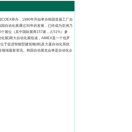
国COEX举办，1990年开始举办韩国首届工厂自
证， 韩国自动化展通过30年的发展，已经成为亚洲乃
0个展位（其中国际展商157家，占51%）参
自动化展)两大自动化展组成，AIMEX是一个包罗
于促进智能型建筑物(IB)及大厦自动化系统
业领域最新资讯。韩国自动展览会将是自动化企