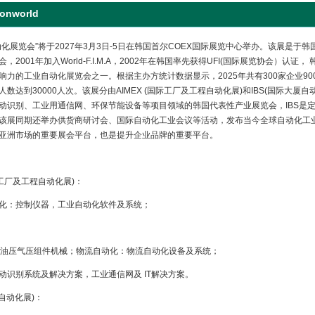
nworld
化展览会”将于2027年3月3日-5日在韩国首尔COEX国际展览中心举办。该展是于韩
，2001年加入World-F.I.M.A，2002年在韩国率先获得UFI(国际展览协会）认
响力的工业自动化展览会之一。根据主办方统计数据显示，2025年共有300家企业90
数达到30000人次。该展分由AIMEX (国际工厂及工程自动化展)和IBS(国际大厦
动识别、工业用通信网、环保节能设备等项目领域的韩国代表性产业展览会，IBS是定位
该展同期还举办供货商研讨会、国际自动化工业会议等活动，发布当今全球自动化工
亚洲市场的重要展会平台，也是提升企业品牌的重要平台。
国际工厂及工程自动化展)：
化：控制仪器，工业自动化软件及系统；
，油压气压组件机械；物流自动化：物流自动化设备及系统；
动识别系统及解决方案，工业通信网及 IT解决方案。
厦自动化展)：