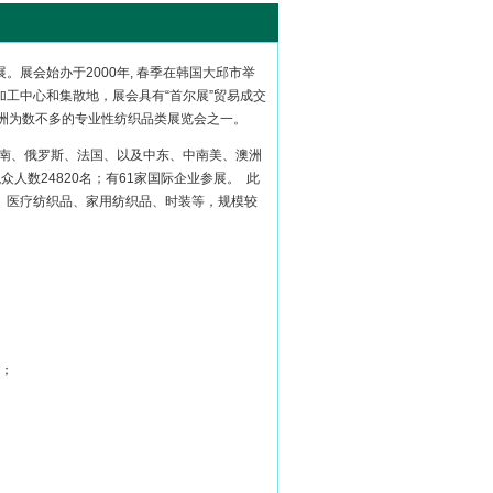
展会始办于2000年, 春季在韩国大邱市举
工中心和集散地，展会具有“首尔展”贸易成交
亚洲为数不多的专业性纺织品类展览会之一。
越南、俄罗斯、法国、以及中东、中南美、澳洲
众人数24820名；有61家国际企业参展。 此
、医疗纺织品、家用纺织品、时装等，规模较
等；