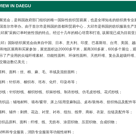
W IN DAEGU
展览会，是韩国政府部门组织的唯一国际性纺织贸易展，也是全球知名的纺织类专业展。
国首尔市举办。由于首尔市是韩国的首都和贸易中心，大邱市是韩国的纺织服装生产加
大邱展”采购订单时效性强的特点。经过十几年的精心培育和打造, 该展现已成为目前
（大邱）国际纺织展览会由来自中国、日本、意大利、印度、巴基斯坦、台湾、美国、
和地区展商和买家参加，展览面积达20000多平米，展商300多家，600多个展位，观
示了产业用的尖端纤维素材、功能性面料、环保性面料、天然纤维、复合及超级纤维
交额达数亿美元；
原料、面料：丝、棉、麻、毛、羊绒及混纺面料；
面料：针织布、梭织布、坯布、化纤、印染布等；
纱线：针织纱线、梭织纱线、织袜纱线、制衣纱线、仿毛皮纱线、花式纱线；
纺织品：铺地材料、墙布/窗帘、床上/浴用亚麻制品、桌布/装饰布、纺织饰品及配件
辅料、辅件：刺绣、花边、衬里、衬布、纽扣、线带、商标、衣架、拉链及配件等；
纺织品原料、面料：纤维、线、无纺布、涂层织物、压层织物、合成织物；
材料和专业服装，消防专业服装等功能性材料；